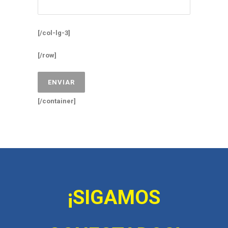
[/col-lg-3]
[/row]
[/container]
¡SIGAMOS